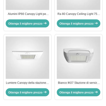
Alumini IP66 Canopy Light per
Ra 80 Canopy Ceiling Light 75W
stazioni di servizio per zone a
100W 120W Explosion Proof LED
bassa baia
Canopy Lighting
Ottenga il migliore prezzo
Ottenga il migliore prezzo
Lumiere Canopy della stazione di
Bianco IK07 Stazione di servizio
servizio incorporate Retrofit OEM
Canopy luci a LED soffitto monte
ODM Lampade Canopy LED in
3000K 4000K 5000K 5700K
Ottenga il migliore prezzo
Ottenga il migliore prezzo
incasso
6500K