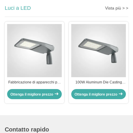
Luci a LED
Vista più > >
Fabbricazione di apparecchi per
100W Aluminum Die Casting
illuminazione stradale a LED
SMD3030 IP66 Lampade a LED
impermeabili
Ottenga il migliore prezzo
Ottenga il migliore prezzo
Contatto rapido