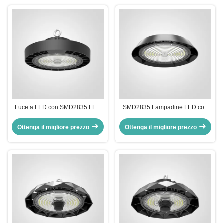
Luce a LED con SMD2835 LED
SMD2835 Lampadine LED con
IK09 Resistenza agli urti RAL
montatura a catena
9017 Finitura nera
Ottenga il migliore prezzo
Ottenga il migliore prezzo