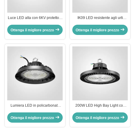
Luce LED alta con 6KV protettore
IK09 LED resistente agli urti
IK09 resistenza agli urti 200W
SMD2835 con protocollo di
potenza
controllo 1-10V/DALI2
Ottenga il migliore prezzo
Ottenga il migliore prezzo
Lumiera LED in policarbonato
200W LED High Bay Light con
con protettore da sovratensioni
SMD2835 LED Loop
da 6KV SMD2835 240W 5700K
Hanging/Bracket Mounting
Ottenga il migliore prezzo
Ottenga il migliore prezzo
Temperatura del colore