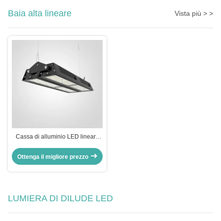
Baia alta lineare
Vista più > >
Cassa di alluminio LED lineare
alta baia SMD3030 Industrial
High Bay luci a LED
Ottenga il migliore prezzo
LUMIERA DI DILUDE LED