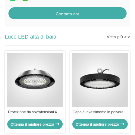
Contatto ora
Luce LED alta di baia
Vista più > >
Protezione da sovratensioni 4KV
Capo di rivestimento in polvere di
LED High Bay Light con
poliestere elettrostatico Finish
protocollo di controllo DALI2
LED High Bay Light con
Ottenga il migliore prezzo
Ottenga il migliore prezzo
protocollo di controllo 1-10V