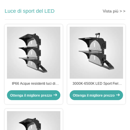
Luce di sport del LED
Vista più > >
IP66 Acque resistenti luci di
3000K-6500K LED Sport Field
stadio a LED risparmio
Lighting Adjustabile CCT LED
energetico luci di campo da
Sport Court Lampade
Ottenga il migliore prezzo
Ottenga il migliore prezzo
tennis a LED 500W 1000W
1500W