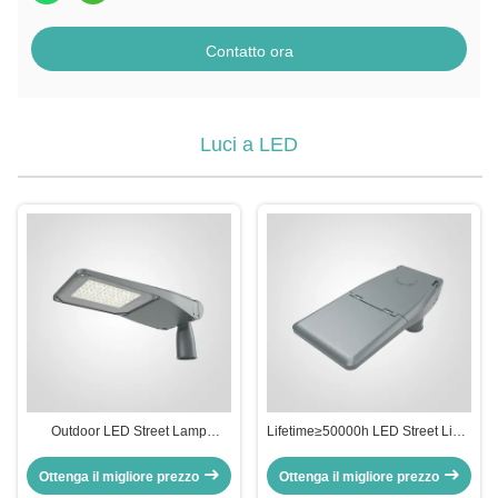
Contatto ora
Luci a LED
Outdoor LED Street Lamp
Lifetime≥50000h LED Street Light
Featuring Support Dimmer Ideal
60W Support Dimmer Long
for Street Road Lighting and
Lasting Outdoor Lighting Ideal for
Ottenga il migliore prezzo
Ottenga il migliore prezzo
Commercial Outdoor Spaces
City Streets and Public Areas