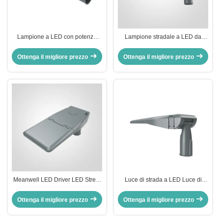
Lampione a LED con potenza
Lampione stradale a LED da
superiore a 095 Energy Street
esterno con altezza del palo di 6
Light per ottimizzare il consumo
m, che offre un'efficienza di
Ottenga il migliore prezzo
Ottenga il migliore prezzo
energetico e l'illuminazione
150LPW, perfetto per progetti di
illuminazione commerciale e
municipale
Meanwell LED Driver LED Street
Luce di strada a LED Luce di
Light con SMD5050 LEDs Fonte
strada energetica con livello di
luminosa e fattore di potenza PF0
protezione IP65 per prestazioni di
Ottenga il migliore prezzo
Ottenga il migliore prezzo
9 Adatto all'illuminazione stradale
illuminazione stradale esterna e
urbana
durevole