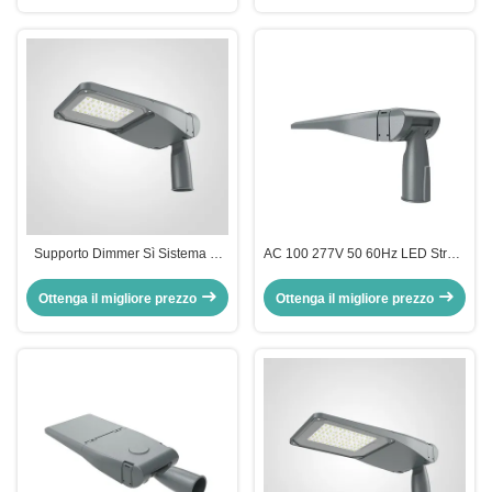
Supporto Dimmer Sì Sistema di
AC 100 277V 50 60Hz LED Street
illuminazione stradale a LED 50w
Light 50w LED Street Light Offre
Lampione stradale a LED con
150LPW Efficienza Perfetta per
Ottenga il migliore prezzo
Ottenga il migliore prezzo
facile installazione e
l'illuminazione urbana
manutenzione