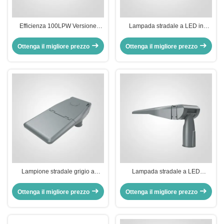
Efficienza 100LPW Versione
Lampada stradale a LED in
standard Lampada LED esterna
alluminio pressofuso con durata
che offre dimensioni di interfaccia
superiore a 50000 ore, senza
Ottenga il migliore prezzo
Ottenga il migliore prezzo
Dia 60mm Soluzione per
supporto dimmer, progettata per
illuminazione stradale e stradale
l'illuminazione esterna
Lampione stradale grigio a
Lampada stradale a LED
risparmio energetico con durata
versione standard 100LPW, con
di 50000 ore, progettato per
durata di 50000 ore e senza
Ottenga il migliore prezzo
Ottenga il migliore prezzo
migliorare la sicurezza e
supporto dimmer, adatta per
l'efficienza energetica
l'illuminazione di aree pubbliche
nell'illuminazione urbana