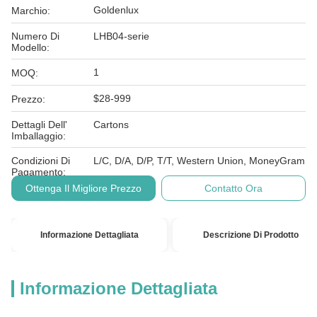
Goldenlux
Marchio:
Numero Di
LHB04-serie
Modello:
1
MOQ:
$28-999
Prezzo:
Dettagli Dell'
Cartons
Imballaggio:
Condizioni Di
L/C, D/A, D/P, T/T, Western Union, MoneyGram
Pagamento:
Ottenga Il Migliore Prezzo
Contatto Ora
Informazione Dettagliata
Descrizione Di Prodotto
Informazione Dettagliata