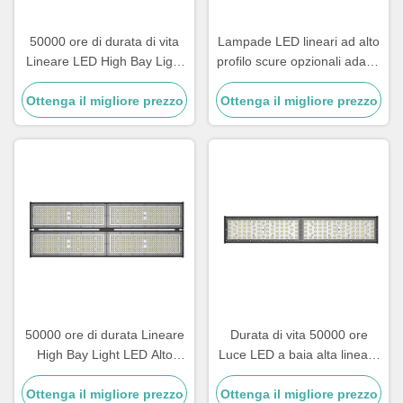
50000 ore di durata di vita
Lampade LED lineari ad alto
Lineare LED High Bay Light
profilo scure opzionali adatte
in 100W 120W 150W 200W
a progetti di illuminazione
Ottenga il migliore prezzo
240W e 300W Opzioni di
Ottenga il migliore prezzo
industriale e commerciale
potenza per illuminazione
industriale
50000 ore di durata Lineare
Durata di vita 50000 ore
High Bay Light LED Alto
Luce LED a baia alta lineare
flusso luminoso Oltre 15
Classe II UE Classe elettrica
Ottenga il migliore prezzo
Adatto per applicazioni di
Ottenga il migliore prezzo
Perfetta per magazzini e