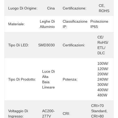
CE, 
Luogo Di Origine:
Cina
Certificazione:
ROHS
Leghe Di 
Classificazione
Protezione 
Materiale:
Alluminio
IP:
IP65
CE/ 
RoHS/ 
Tipo Di LED:
SMD3030
Certificazioni:
ETL/ 
DLC
100W/ 
120W/ 
Luce Di 
200W/ 
Alta 
Tipo Di Prodotto:
Potenza:
240W/ 
Baia 
300W/ 
Lineare
400W/ 
480W
CRI>70 
Voltaggio Di
AC200-
Standard, 
CRI:
Ingresso:
277V
CRI>80 