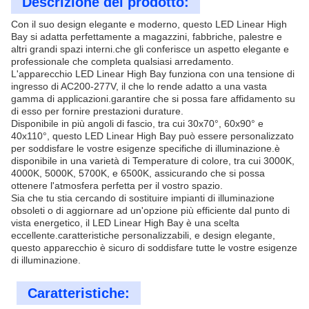
Descrizione del prodotto:
Con il suo design elegante e moderno, questo LED Linear High
Bay si adatta perfettamente a magazzini, fabbriche, palestre e
altri grandi spazi interni.che gli conferisce un aspetto elegante e
professionale che completa qualsiasi arredamento.
L'apparecchio LED Linear High Bay funziona con una tensione di
ingresso di AC200-277V, il che lo rende adatto a una vasta
gamma di applicazioni.garantire che si possa fare affidamento su
di esso per fornire prestazioni durature.
Disponibile in più angoli di fascio, tra cui 30x70°, 60x90° e
40x110°, questo LED Linear High Bay può essere personalizzato
per soddisfare le vostre esigenze specifiche di illuminazione.è
disponibile in una varietà di Temperature di colore, tra cui 3000K,
4000K, 5000K, 5700K, e 6500K, assicurando che si possa
ottenere l'atmosfera perfetta per il vostro spazio.
Sia che tu stia cercando di sostituire impianti di illuminazione
obsoleti o di aggiornare ad un'opzione più efficiente dal punto di
vista energetico, il LED Linear High Bay è una scelta
eccellente.caratteristiche personalizzabili, e design elegante,
questo apparecchio è sicuro di soddisfare tutte le vostre esigenze
di illuminazione.
Caratteristiche: