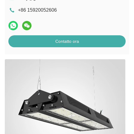
+86 15920052606
Contatto ora