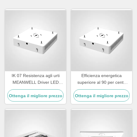
IK 07 Resistenza agli urti
Efficienza energetica
MEANWELL Driver LED
superiore al 90 per cento
Canopy Gasoline Station
LED Canopy Light 90 Watt di
Light Providing and Durable
Ottenga il migliore prezzo
potenza Cassa di alluminio a
Ottenga il migliore prezzo
Outdoor Lighting Solution
fusione a fuso progettata per
l'illuminazione commerciale
all'aperto