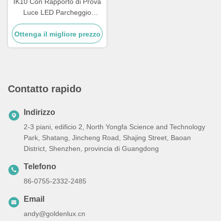
IK10 Con Rapporto di Prova
Luce LED Parcheggio
Garage Canopy Light
Ottenga il migliore prezzo
Integrated SMD 3030 LED
Chip Illuminazione resistente
alle intemperie per
parcheggi
Contatto rapido
Indirizzo
2-3 piani, edificio 2, North Yongfa Science and Technology
Park, Shatang, Jincheng Road, Shajing Street, Baoan
District, Shenzhen, provincia di Guangdong
Telefono
86-0755-2332-2485
Email
andy@goldenlux.cn