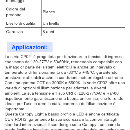
montaggio:
Colore del
Bianco
prodotto:
Livello di qualità:
Un livello
Garanzia:
5 anni
Applicazioni:
La serie CP02- è progettata per funzionare a tensioni di ingresso
che vanno da 120-277V e 50/60Hz, rendendola compatibile con
la maggior parte dei sistemi elettrici.Ha anche un intervallo di
temperatura di funzionamento da -30°C a +45°C, garantendo
prestazioni affidabili anche in condizioni meteorologiche estreme.
Con una gamma CCT da 3000K a 6500K, la serie CP02 offre una
varietà di opzioni di illuminazione per adattarsi a diversi
ambienti.La sua tensione e il suo CRI di 120-277VAC e Ra>80
rispettivamente garantiscono una buona uniformità, che lo rende
ideale per l'uso in aree in cui la coerenza dell'illuminazione è
importante.
Questa Canopy Light a basso profilo a LED è anche certificata
CE e ROHS, garantendo la sua sicurezza e la conformità agli
standard internazionali.Il suo design sotto Canopy Luminaire lo
rende facile da installare e mantenere, rendendola una soluzione