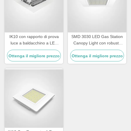
IK10 con rapporto di prova
SMD 3030 LED Gas Station
luce a baldacchino a LED
Canopy Light con robusta
risparmio energetico design
cassa in alluminio a fusione
Ottenga il migliore prezzo
duraturo adatto per il
Ottenga il migliore prezzo
a stampa
parcheggio all'aperto,
garage e illuminazione delle
stazioni di servizio