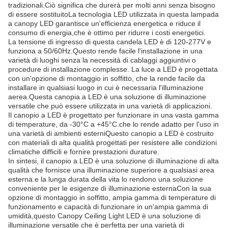
tradizionali.Ciò significa che durerà per molti anni senza bisogno
di essere sostituitoLa tecnologia LED utilizzata in questa lampada
a canopy LED garantisce un'efficienza energetica e riduce il
consumo di energia,che è ottimo per ridurre i costi energetici.
La tensione di ingresso di questa candela LED è di 120-277V e
funziona a 50/60Hz.Questo rende facile l'installazione in una
varietà di luoghi senza la necessità di cablaggi aggiuntivi o
procedure di installazione complesse. La luce a LED è progettata
con un'opzione di montaggio in soffitto, che la rende facile da
installare in qualsiasi luogo in cui è necessaria l'illuminazione
aerea.Questa canopia a LED è una soluzione di illuminazione
versatile che può essere utilizzata in una varietà di applicazioni.
Il canopio a LED è progettato per funzionare in una vasta gamma
di temperature, da -30°C a +45°C.che lo rende adatto per l'uso in
una varietà di ambienti esterniQuesto canopio a LED è costruito
con materiali di alta qualità progettati per resistere alle condizioni
climatiche difficili e fornire prestazioni durature.
In sintesi, il canopio a LED è una soluzione di illuminazione di alta
qualità che fornisce una illuminazione superiore a qualsiasi area
esterna.e la lunga durata della vita lo rendono una soluzione
conveniente per le esigenze di illuminazione esternaCon la sua
opzione di montaggio in soffitto, ampia gamma di temperature di
funzionamento e capacità di funzionare in un'ampia gamma di
umidità,questo Canopy Ceiling Light LED è una soluzione di
illuminazione versatile che è perfetta per una varietà di