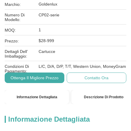
Goldenlux
Marchio:
Numero Di
CP02-serie
Modello:
1
MOQ:
$28-999
Prezzo:
Dettagli Dell'
Cartucce
Imballaggio:
Condizioni Di
L/C, D/A, D/P, T/T, Western Union, MoneyGram
Pagamento:
Ottenga Il Migliore Prezzo
Contatto Ora
Informazione Dettagliata
Descrizione Di Prodotto
Informazione Dettagliata