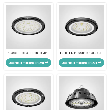
Classe I luce a LED in polvere
Luce LED industriale a alta baia
elettrostatica rivestita con
5000K/ 5700K/ 6500K
protezione in policarbonato
Temperatura del colore con
Ottenga il migliore prezzo
Ottenga il migliore prezzo
protettore in policarbonato