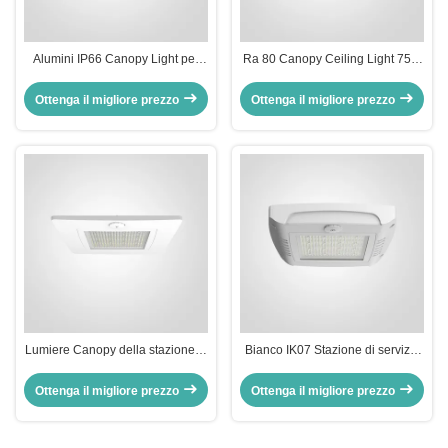
Alumini IP66 Canopy Light per
Ra 80 Canopy Ceiling Light 75W
stazioni di servizio per zone a
100W 120W Explosion Proof LED
bassa baia
Canopy Lighting
Ottenga il migliore prezzo
Ottenga il migliore prezzo
Lumiere Canopy della stazione di
Bianco IK07 Stazione di servizio
servizio incorporate Retrofit OEM
Canopy luci a LED soffitto monte
ODM Lampade Canopy LED in
3000K 4000K 5000K 5700K
Ottenga il migliore prezzo
Ottenga il migliore prezzo
incasso
6500K