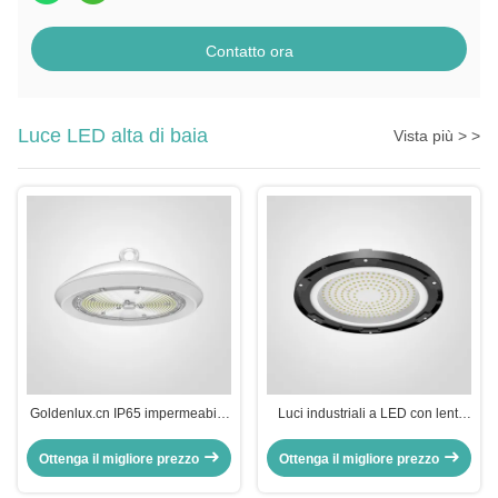
Contatto ora
Luce LED alta di baia
Vista più > >
Goldenlux.cn IP65 impermeabile
Luci industriali a LED con lenti
IK09 LED Highbay Light per
integrate e temperatura del colore
cantiere e magazzino
di 5000K
Ottenga il migliore prezzo
Ottenga il migliore prezzo