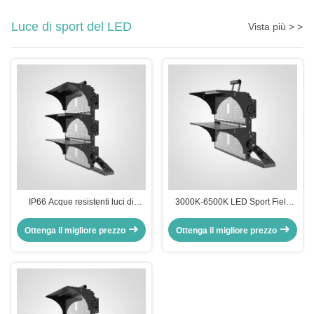
Luce di sport del LED
Vista più > >
IP66 Acque resistenti luci di
3000K-6500K LED Sport Field
stadio a LED risparmio
Lighting Adjustabile CCT LED
energetico luci di campo da
Sport Court Lampade
Ottenga il migliore prezzo
Ottenga il migliore prezzo
tennis a LED 500W 1000W
1500W