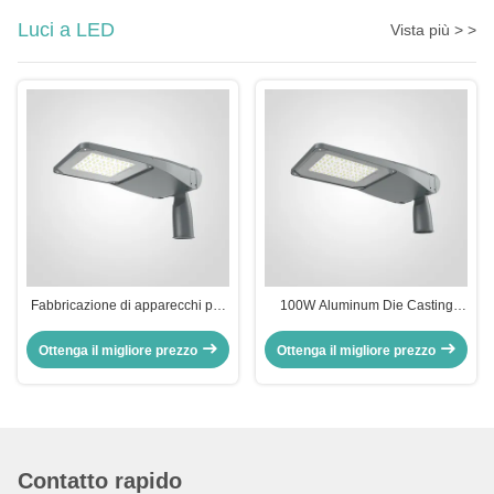
Luci a LED
Vista più > >
Fabbricazione di apparecchi per
100W Aluminum Die Casting
illuminazione stradale a LED
SMD3030 IP66 Lampade a LED
impermeabili
Ottenga il migliore prezzo
Ottenga il migliore prezzo
Contatto rapido