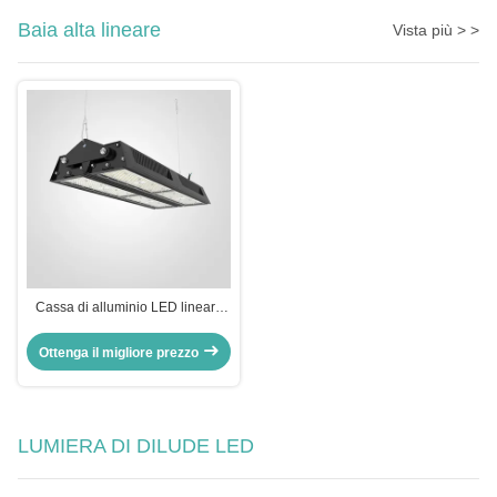
Baia alta lineare
Vista più > >
Cassa di alluminio LED lineare
alta baia SMD3030 Industrial
High Bay luci a LED
Ottenga il migliore prezzo
LUMIERA DI DILUDE LED