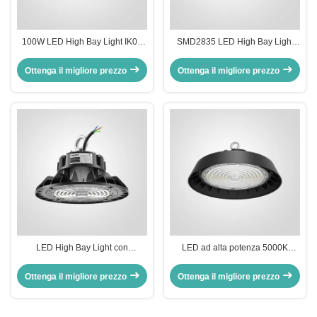
100W LED High Bay Light IK07
SMD2835 LED High Bay Light
Resistente agli urti 120° Angolo
con 60° 90° 120° angolo di fascio
del fascio 4-10m Altezza 220V-
Temperatura del colore 3000K a
Ottenga il migliore prezzo
Ottenga il migliore prezzo
240V
6500K
LED High Bay Light con
LED ad alta potenza 5000K
temperatura del colore 3000K-
Temperatura del colore IK09
6500K IK09 resistenza agli urti
Resistenza agli urti SMD2835
Ottenga il migliore prezzo
Ottenga il migliore prezzo
LED 120-277V