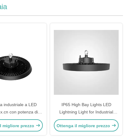
aia
 industriale a LED
IP65 High Bay Lights LED
x.cn con potenza di
Lightning Light for Industrial
W 150W 200W
Lighting Solutions
l migliore prezzo
Ottenga il migliore prezzo