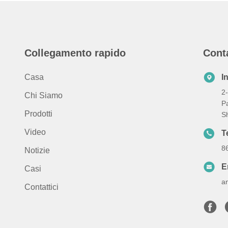
Collegamento rapido
Cont
Casa
I
2-
Chi Siamo
Pa
Prodotti
S
Video
T
8
Notizie
E
Casi
a
Contattici