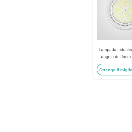
Lampada industri
angolo del fasci
60°/ 90°/ 120° per
Ottenga il migli
colore b