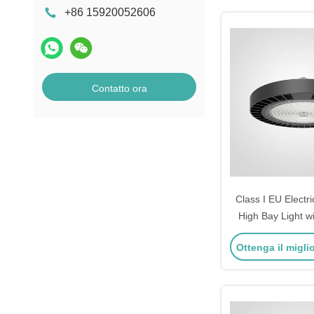
+86 15920052606
Contatto ora
Class I EU Electr
High Bay Light w
Alloy Lamp Body 
Ottenga il migli
Multiple Mount