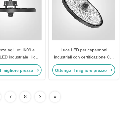
nza agli urti IK09 e
Luce LED per capannoni
LED industriale High
industriali con certificazione CE,
2835 per ambienti
intervallo di temperatura
l migliore prezzo
Ottenga il migliore prezzo
gravosi
operativa da -30°C a 50°C
Temperature di colore 3000K/
4000K/ 5000K/ 5700K/ 6500K
7
8