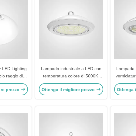
 LED Lighting
Lampada industriale a LED con
Lampada d
io raggio di
temperatura colore di 5000K,
verniciatu
condizioni di
efficienza luminosa di 190 lm/W e
elettrosta
ore prezzo
Ottenga il migliore prezzo
Ottenga i
dità
opzione di protezione contro le
lavoro in
sovratensioni linea-linea da 6KV