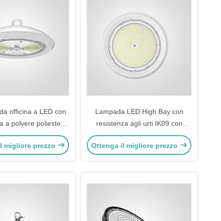
a officina a LED con
Lampada LED High Bay con
ra a polvere poliestere
resistenza agli urti IK09 con
tica per postazioni di
opzioni di protezione contro le
l migliore prezzo
Ottenga il migliore prezzo
dustriali e fabbriche
sovratensioni linea-linea da 6KV
e tipo LED SMD2835