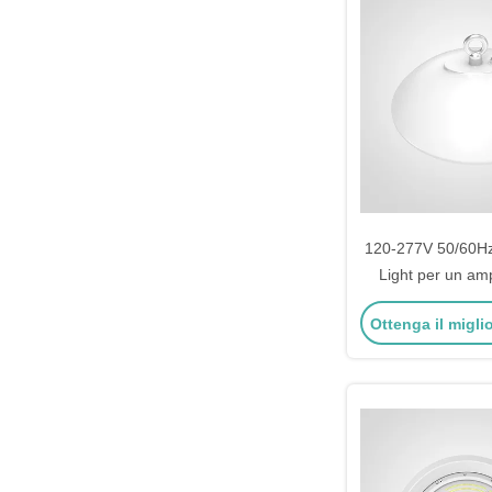
120-277V 50/60Hz
Light per un amp
funzionamento in 
Ottenga il migli
alta umi