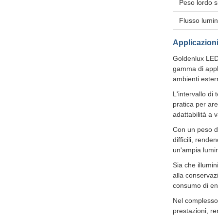
Peso lordo s
Flusso lumi
Applicazion
Goldenlux LED 
gamma di appli
ambienti estern
L'intervallo di
pratica per ar
adattabilità a v
Con un peso di
difficili, rend
un'ampia lumin
Sia che illumin
alla conservaz
consumo di ene
Nel complesso,
prestazioni, r