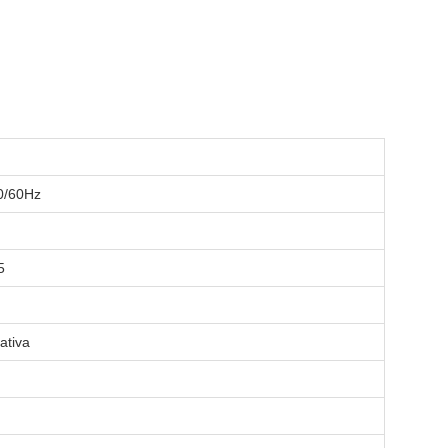
0/60Hz
5
ativa