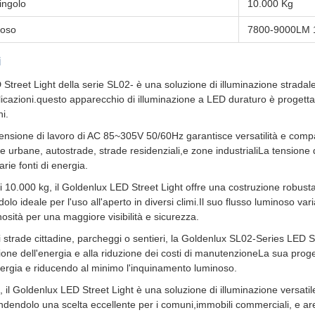
ingolo
10.000 Kg
noso
7800-9000LM 
i
Street Light della serie SL02- è una soluzione di illuminazione stradale 
cazioni.questo apparecchio di illuminazione a LED duraturo è progettato 
i.
 tensione di lavoro di AC 85~305V 50/60Hz garantisce versatilità e compat
ee urbane, autostrade, strade residenziali,e zone industrialiLa tensione
arie fonti di energia.
 10.000 kg, il Goldenlux LED Street Light offre una costruzione robusta 
endolo ideale per l'uso all'aperto in diversi climi.Il suo flusso lumino
osità per una maggiore visibilità e sicurezza.
i strade cittadine, parcheggi o sentieri, la Goldenlux SL02-Series LED Stre
ione dell'energia e alla riduzione dei costi di manutenzioneLa sua proge
rgia e riducendo al minimo l'inquinamento luminoso.
 il Goldenlux LED Street Light è una soluzione di illuminazione versatil
endendolo una scelta eccellente per i comuni,immobili commerciali, e aree