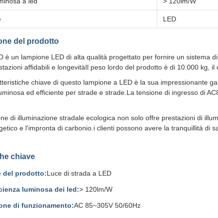
uminosa a led
> 120lm/W
e
LED
one del prodotto
D è un lampione LED di alta qualità progettato per fornire un sistema d
tazioni affidabili e longevitàIl peso lordo del prodotto è di 10.000 kg, il
tteristiche chiave di questo lampione a LED è la sua impressionante
uminosa ed efficiente per strade e strade.La tensione di ingresso di AC8
e di illuminazione stradale ecologica non solo offre prestazioni di illu
ico e l'impronta di carbonio.i clienti possono avere la tranquillità di s
che chiave
del prodotto:
Luce di strada a LED
icienza luminosa dei led:
> 120lm/W
one di funzionamento:
AC 85~305V 50/60Hz