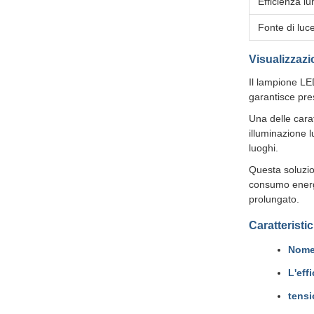
Efficienza l
Fonte di luc
Visualizzazi
Il lampione LE
garantisce pres
Una delle cara
illuminazione l
luoghi.
Questa soluzion
consumo energet
prolungato.
Caratteristi
Nome 
L'eff
tensi