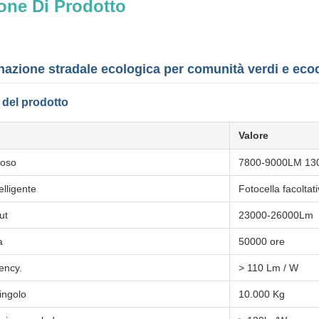
one Di Prodotto
inazione stradale ecologica per comunità verdi e eco
i del prodotto
Valore
noso
7800-9000LM 13
elligente
Fotocella facoltat
ut
23000-26000Lm
a
50000 ore
ency.
> 110 Lm / W
ingolo
10.000 Kg