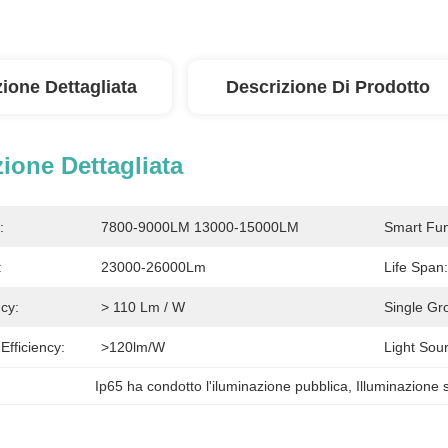
ione Dettagliata
Descrizione Di Prodotto
ione Dettagliata
:
7800-9000LM 13000-15000LM
Smart Fun
:
23000-26000Lm
Life Span:
cy:
> 110 Lm / W
Single Gr
fficiency:
>120lm/W
Light Sou
Ip65 ha condotto l'iluminazione pubblica
, 
Illuminazione 