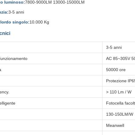
so luminoso:
7800-9000LM 13000-15000LM
zia:
3-5 anni
lordo singolo:
10.000 Kg
cnici
3-5 anni
 funzionamento
AC 85~305V 5
a
50000 ore
Protezione IP6
ency.
> 110 Lm / W
elligente
Fotocella facolt
130-150LM/W
Meanwell