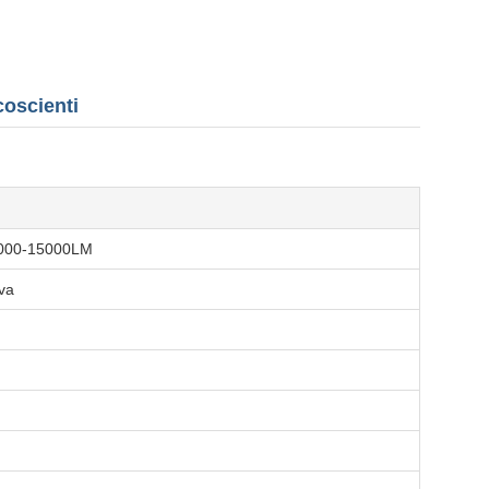
coscienti
000-15000LM
iva