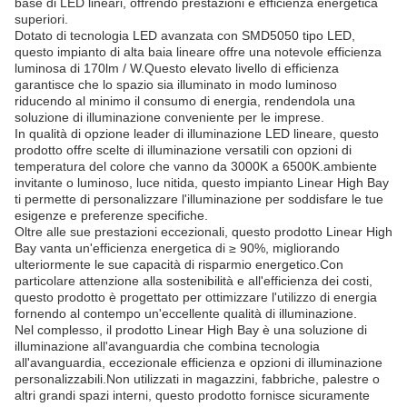
base di LED lineari, offrendo prestazioni e efficienza energetica
superiori.
Dotato di tecnologia LED avanzata con SMD5050 tipo LED,
questo impianto di alta baia lineare offre una notevole efficienza
luminosa di 170lm / W.Questo elevato livello di efficienza
garantisce che lo spazio sia illuminato in modo luminoso
riducendo al minimo il consumo di energia, rendendola una
soluzione di illuminazione conveniente per le imprese.
In qualità di opzione leader di illuminazione LED lineare, questo
prodotto offre scelte di illuminazione versatili con opzioni di
temperatura del colore che vanno da 3000K a 6500K.ambiente
invitante o luminoso, luce nitida, questo impianto Linear High Bay
ti permette di personalizzare l'illuminazione per soddisfare le tue
esigenze e preferenze specifiche.
Oltre alle sue prestazioni eccezionali, questo prodotto Linear High
Bay vanta un'efficienza energetica di ≥ 90%, migliorando
ulteriormente le sue capacità di risparmio energetico.Con
particolare attenzione alla sostenibilità e all'efficienza dei costi,
questo prodotto è progettato per ottimizzare l'utilizzo di energia
fornendo al contempo un'eccellente qualità di illuminazione.
Nel complesso, il prodotto Linear High Bay è una soluzione di
illuminazione all'avanguardia che combina tecnologia
all'avanguardia, eccezionale efficienza e opzioni di illuminazione
personalizzabili.Non utilizzati in magazzini, fabbriche, palestre o
altri grandi spazi interni, questo prodotto fornisce sicuramente