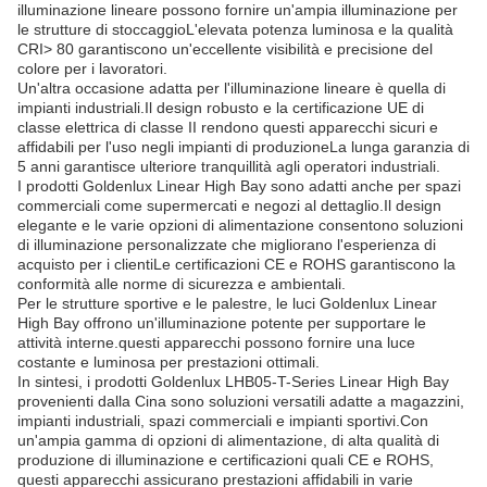
illuminazione lineare possono fornire un'ampia illuminazione per
le strutture di stoccaggioL'elevata potenza luminosa e la qualità
CRI> 80 garantiscono un'eccellente visibilità e precisione del
colore per i lavoratori.
Un'altra occasione adatta per l'illuminazione lineare è quella di
impianti industriali.Il design robusto e la certificazione UE di
classe elettrica di classe II rendono questi apparecchi sicuri e
affidabili per l'uso negli impianti di produzioneLa lunga garanzia di
5 anni garantisce ulteriore tranquillità agli operatori industriali.
I prodotti Goldenlux Linear High Bay sono adatti anche per spazi
commerciali come supermercati e negozi al dettaglio.Il design
elegante e le varie opzioni di alimentazione consentono soluzioni
di illuminazione personalizzate che migliorano l'esperienza di
acquisto per i clientiLe certificazioni CE e ROHS garantiscono la
conformità alle norme di sicurezza e ambientali.
Per le strutture sportive e le palestre, le luci Goldenlux Linear
High Bay offrono un'illuminazione potente per supportare le
attività interne.questi apparecchi possono fornire una luce
costante e luminosa per prestazioni ottimali.
In sintesi, i prodotti Goldenlux LHB05-T-Series Linear High Bay
provenienti dalla Cina sono soluzioni versatili adatte a magazzini,
impianti industriali, spazi commerciali e impianti sportivi.Con
un'ampia gamma di opzioni di alimentazione, di alta qualità di
produzione di illuminazione e certificazioni quali CE e ROHS,
questi apparecchi assicurano prestazioni affidabili in varie