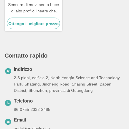
Sensore di movimento Luce
di alto profilo lineare che
offre 90 gradi o 120 gradi
Ottenga il migliore prezzo
Beamangle adatto per
corridoi e pavimenti di
magazzino
Contatto rapido
Indirizzo
2-3 piani, edificio 2, North Yongfa Science and Technology
Park, Shatang, Jincheng Road, Shajing Street, Baoan
District, Shenzhen, provincia di Guangdong
Telefono
86-0755-2332-2485
Email
andy@goldenlux.cn