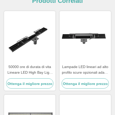
Prodotti Correlati
50000 ore di durata di vita
Lampade LED lineari ad alto
Lineare LED High Bay Light
profilo scure opzionali adatte
in 100W 120W 150W 200W
a progetti di illuminazione
Ottenga il migliore prezzo
240W e 300W Opzioni di
Ottenga il migliore prezzo
industriale e commerciale
potenza per illuminazione
industriale