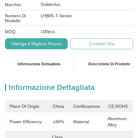
Goldenlux
Marchio:
Numero Di
LHB05-T-Series
Modello:
100pcs
MOQ:
Ottenga Il Migliore Prezzo
Contatto Ora
Informazione Dettagliata
Descrizione Di Prodotto
Informazione Dettagliata
Place Of Origin:
China
Certificazione:
CE,ROHS
Aluminum 
Power Efficiency:
≥90%
Material:
Alloy
Class 