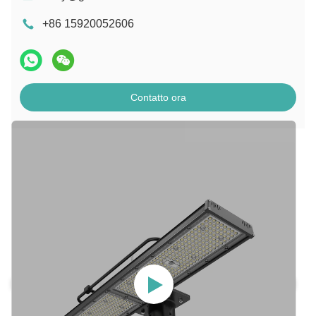
+86 15920052606
Contatto ora