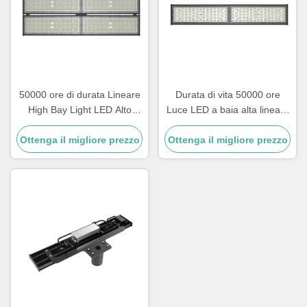
50000 ore di durata Lineare
Durata di vita 50000 ore
High Bay Light LED Alto
Luce LED a baia alta lineare
flusso luminoso Oltre 15
Classe II UE Classe elettrica
Ottenga il migliore prezzo
Adatto per applicazioni di
Ottenga il migliore prezzo
Perfetta per magazzini e
illuminazione commerciale
grandi aree interne