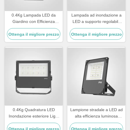
0.4Kg Lampada LED da
Lampada ad inondazione a
Giardino con Efficienza
LED a supporto regolabile
Luminosa Superiore a
con sorgente luminosa SMD
Ottenga il migliore prezzo
110lmW Progettata per
Ottenga il migliore prezzo
LED ed efficienza luminosa
Decorazioni Esterne e
100110LMW Adatta ad
Illuminazione di Percorsi
applicazioni commerciali
0.4Kg Quadratura LED
Lampione stradale a LED ad
Inondazione esteriore Light
alta efficienza luminosa
Heavy Duty Outdoor Lighting
superiore a 110lmW
Progettato per l'illuminazione
Ottenga il migliore prezzo
Ottenga il migliore prezzo
Tolleranza alla temperatura