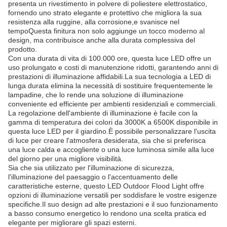
presenta un rivestimento in polvere di poliestere elettrostatico,
fornendo uno strato elegante e protettivo che migliora la sua
resistenza alla ruggine, alla corrosione,e svanisce nel
tempoQuesta finitura non solo aggiunge un tocco moderno al
design, ma contribuisce anche alla durata complessiva del
prodotto.
Con una durata di vita di 100.000 ore, questa luce LED offre un
uso prolungato e costi di manutenzione ridotti, garantendo anni di
prestazioni di illuminazione affidabili.La sua tecnologia a LED di
lunga durata elimina la necessità di sostituire frequentemente le
lampadine, che lo rende una soluzione di illuminazione
conveniente ed efficiente per ambienti residenziali e commerciali.
La regolazione dell'ambiente di illuminazione è facile con la
gamma di temperatura dei colori da 3000K a 6500K disponibile in
questa luce LED per il giardino.È possibile personalizzare l'uscita
di luce per creare l'atmosfera desiderata, sia che si preferisca
una luce calda e accogliente o una luce luminosa simile alla luce
del giorno per una migliore visibilità.
Sia che sia utilizzato per l'illuminazione di sicurezza,
l'illuminazione del paesaggio o l'accentuamento delle
caratteristiche esterne, questo LED Outdoor Flood Light offre
opzioni di illuminazione versatili per soddisfare le vostre esigenze
specifiche.Il suo design ad alte prestazioni e il suo funzionamento
a basso consumo energetico lo rendono una scelta pratica ed
elegante per migliorare gli spazi esterni.