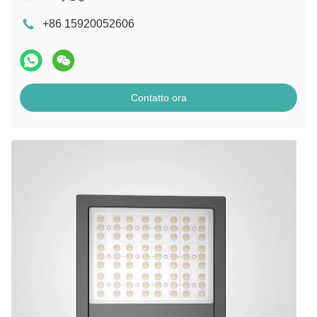
+86 15920052606
Contatto ora