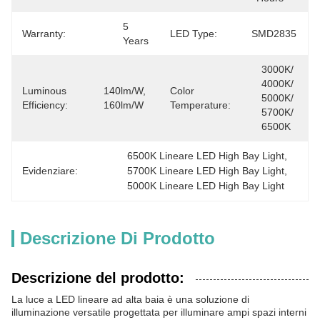
5 
Warranty:
LED Type:
SMD2835
Years
3000K/ 
4000K/ 
Luminous
140lm/W, 
Color
5000K/ 
Efficiency:
160lm/W
Temperature:
5700K/ 
6500K
6500K Lineare LED High Bay Light
, 
Evidenziare:
5700K Lineare LED High Bay Light
, 
5000K Lineare LED High Bay Light
Descrizione Di Prodotto
Descrizione del prodotto:
La luce a LED lineare ad alta baia è una soluzione di
illuminazione versatile progettata per illuminare ampi spazi interni