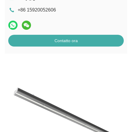
+86 15920052606
Contatto ora