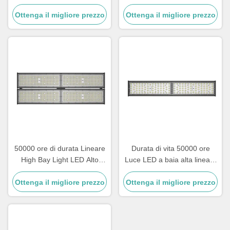
in 100W 120W 150W 200W
a progetti di illuminazione
Ottenga il migliore prezzo
240W e 300W Opzioni di
Ottenga il migliore prezzo
industriale e commerciale
potenza per illuminazione
industriale
50000 ore di durata Lineare
Durata di vita 50000 ore
High Bay Light LED Alto
Luce LED a baia alta lineare
flusso luminoso Oltre 15
Classe II UE Classe elettrica
Ottenga il migliore prezzo
Adatto per applicazioni di
Ottenga il migliore prezzo
Perfetta per magazzini e
illuminazione commerciale
grandi aree interne