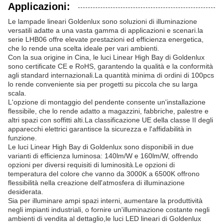
Applicazioni:
Le lampade lineari Goldenlux sono soluzioni di illuminazione
versatili adatte a una vasta gamma di applicazioni e scenari.la
serie LHB06 offre elevate prestazioni ed efficienza energetica,
che lo rende una scelta ideale per vari ambienti.
Con la sua origine in Cina, le luci Linear High Bay di Goldenlux
sono certificate CE e RoHS, garantendo la qualità e la conformità
agli standard internazionali.La quantità minima di ordini di 100pcs
lo rende conveniente sia per progetti su piccola che su larga
scala.
L'opzione di montaggio del pendente consente un'installazione
flessibile, che lo rende adatto a magazzini, fabbriche, palestre e
altri spazi con soffitti alti.La classificazione UE della classe II degli
apparecchi elettrici garantisce la sicurezza e l'affidabilità in
funzione.
Le luci Linear High Bay di Goldenlux sono disponibili in due
varianti di efficienza luminosa: 140lm/W e 160lm/W, offrendo
opzioni per diversi requisiti di luminosità.Le opzioni di
temperatura del colore che vanno da 3000K a 6500K offrono
flessibilità nella creazione dell'atmosfera di illuminazione
desiderata.
Sia per illuminare ampi spazi interni, aumentare la produttività
negli impianti industriali, o fornire un'illuminazione costante negli
ambienti di vendita al dettaglio,le luci LED lineari di Goldenlux