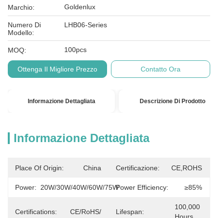
Goldenlux
Marchio:
Numero Di
LHB06-Series
Modello:
100pcs
MOQ:
Ottenga Il Migliore Prezzo
Contatto Ora
Informazione Dettagliata
Descrizione Di Prodotto
Informazione Dettagliata
Place Of Origin:
China
Certificazione:
CE,ROHS
Power:
20W/30W/40W/60W/75W
Power Efficiency:
≥85%
100,000 
Certifications:
CE/RoHS/
Lifespan:
Hours