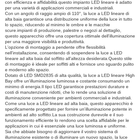
con efficienza e affidabilità.questo impianto LED lineare è adatto
per una varietà di applicazioni commerciali e industriali.
Con un angolo di raggio ampio di 110°, la luce a LED lineare di
alta baia garantisce una distribuzione uniforme della luce in tutto
lo spazio, riducendo al minimo le ombre e le macchie
scure.impianti di produzione, palestre o negozi al dettaglio,
questo apparecchio offre una copertura ottimale dell'illuminazione
per una maggiore visibilità e produttività.
L'opzione di montaggio a pendente offre flessibilità
nell'installazione, consentendo di sospendere la luce a LED
lineare ad alta baia dal soffitto all'altezza desiderata.Questo stile
di montaggio è ideale per soffitti alti e fornisce uno sguardo pulito
e moderno allo spazio.
Dotato di LED SMD2835 di alta qualità, la luce a LED lineare High
Bay offre un'illuminazione luminosa e costante consumando un
minimo di energia.Il tipo LED garantisce prestazioni durature e
costi di manutenzione ridotti, che lo rende una soluzione di
illuminazione conveniente per ambienti commerciali e industriali.
Come una luce a LED lineare ad alta baia, questo apparecchio è
specificamente progettato per fornire un'illuminazione potente in
ambienti ad alto soffitto.La sua costruzione durevole e il suo
funzionamento efficiente lo rendono una scelta affidabile per le
applicazioni in cui è essenziale una luce luminosa e uniforme.
Sia che abbiate bisogno di aggiornare il vostro sistema di
illuminazione esistente o di illuminare un nuovo spazio, la luce