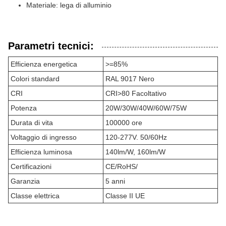
Materiale: lega di alluminio
Parametri tecnici:
Efficienza energetica
>=85%
Colori standard
RAL 9017 Nero
CRI
CRI>80 Facoltativo
Potenza
20W/30W/40W/60W/75W
Durata di vita
100000 ore
Voltaggio di ingresso
120-277V. 50/60Hz
Efficienza luminosa
140lm/W, 160lm/W
Certificazioni
CE/RoHS/
Garanzia
5 anni
Classe elettrica
Classe II UE