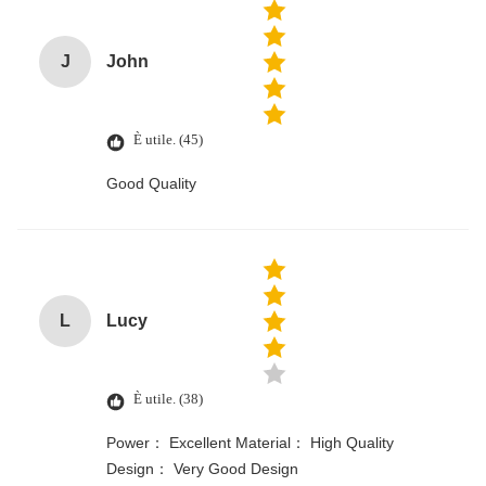
J
John
È utile. (45)
Good Quality
L
Lucy
È utile. (38)
Power： Excellent Material： High Quality
Design： Very Good Design