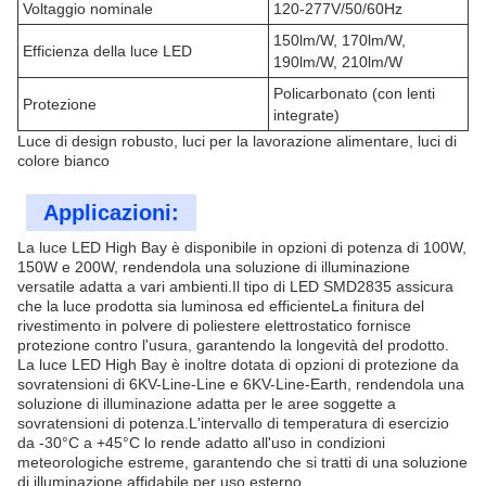
Voltaggio nominale
120-277V/50/60Hz
150lm/W, 170lm/W,
Efficienza della luce LED
190lm/W, 210lm/W
Policarbonato (con lenti
Protezione
integrate)
Luce di design robusto, luci per la lavorazione alimentare, luci di
colore bianco
Applicazioni:
La luce LED High Bay è disponibile in opzioni di potenza di 100W,
150W e 200W, rendendola una soluzione di illuminazione
versatile adatta a vari ambienti.Il tipo di LED SMD2835 assicura
che la luce prodotta sia luminosa ed efficienteLa finitura del
rivestimento in polvere di poliestere elettrostatico fornisce
protezione contro l'usura, garantendo la longevità del prodotto.
La luce LED High Bay è inoltre dotata di opzioni di protezione da
sovratensioni di 6KV-Line-Line e 6KV-Line-Earth, rendendola una
soluzione di illuminazione adatta per le aree soggette a
sovratensioni di potenza.L'intervallo di temperatura di esercizio
da -30°C a +45°C lo rende adatto all'uso in condizioni
meteorologiche estreme, garantendo che si tratti di una soluzione
di illuminazione affidabile per uso esterno.