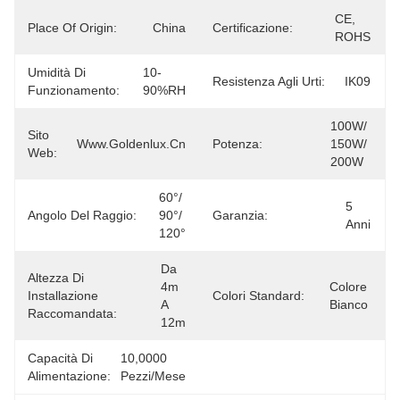
CE, 
Place Of Origin:
China
Certificazione:
ROHS
Umidità Di
10-
Resistenza Agli Urti:
IK09
Funzionamento:
90%RH
100W/ 
Sito
Www.goldenlux.cn
Potenza:
150W/ 
Web:
200W
60°/ 
5 
Angolo Del Raggio:
90°/ 
Garanzia:
Anni
120°
Da 
Altezza Di
4m 
Colore 
Installazione
Colori Standard:
A 
Bianco
Raccomandata:
12m
Capacità Di
10,0000 
Alimentazione:
Pezzi/mese