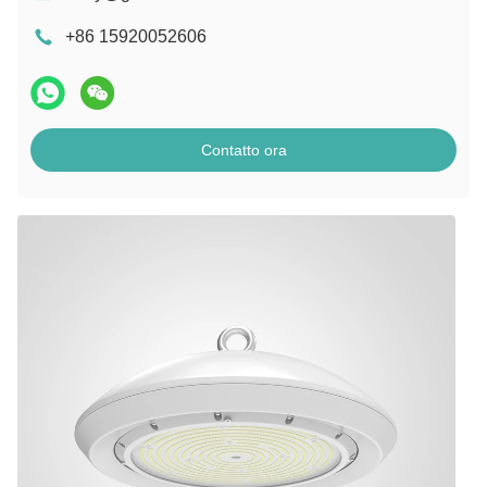
+86 15920052606
Contatto ora