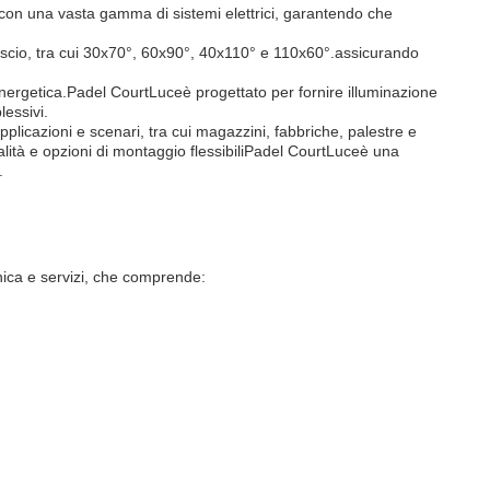
con una vasta gamma di sistemi elettrici, garantendo che
fascio, tra cui 30x70°, 60x90°, 40x110° e 110x60°.assicurando
nergetica.
Padel Court
Luce
è progettato per fornire illuminazione
lessivi.
plicazioni e scenari, tra cui magazzini, fabbriche, palestre e
lità e opzioni di montaggio flessibili
Padel Court
Luce
è una
.
nica e servizi, che comprende: