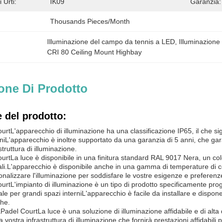
 Urti:
IK09
Garanzia:
Thousands Pieces/Month
Illuminazione del campo da tennis a LED
, 
Illuminazion
CRI 80 Ceiling Mount Highbay
one Di Prodotto
 del prodotto:
ourt
L'apparecchio di illuminazione ha una classificazione IP65, il che sig
iL'apparecchio è inoltre supportato da una garanzia di 5 anni, che gar
struttura di illuminazione.
ourt
La luce è disponibile in una finitura standard RAL 9017 Nera, un co
iali.L'apparecchio è disponibile anche in una gamma di temperature di
nalizzare l'illuminazione per soddisfare le vostre esigenze e preferenz
ourt
L'impianto di illuminazione è un tipo di prodotto specificamente pro
ale per grandi spazi interniL'apparecchio è facile da installare e dispon
che.
a
Padel Court
La luce è una soluzione di illuminazione affidabile e di alta
 vostra infrastruttura di illuminazione che fornirà prestazioni affidabili 