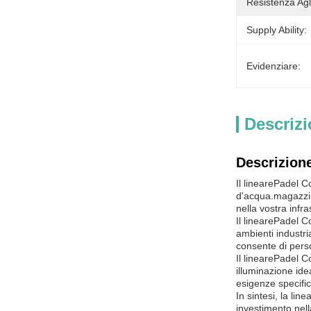
Resistenza Agli
Supply Ability:
Evidenziare:
Descrizi
Descrizione
Il lineare
Padel C
d'acqua.magazzin
nella vostra infra
Il lineare
Padel C
ambienti industr
consente di perso
Il lineare
Padel C
illuminazione ide
esigenze specifi
In sintesi, la line
investimento nella