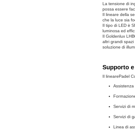
La tensione di in
possa essere faci
Il lineare della 
che la luce sia f
Il tipo di LED è 
luminosa ed effic
Il Goldenlux LHB
altri grandi spazi
soluzione di illu
Supporto e 
Il lineare
Padel C
Assistenza 
Formazione 
Servizi di 
Servizi di 
Linea di as