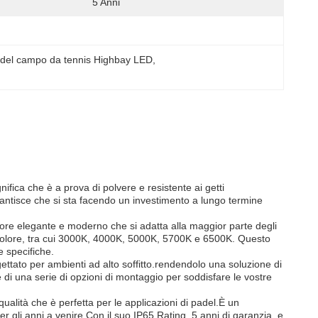
5 Anni
e del campo da tennis Highbay LED
, 
nifica che è a prova di polvere e resistente ai getti
antisce che si sta facendo un investimento a lungo termine
lore elegante e moderno che si adatta alla maggior parte degli
 colore, tra cui 3000K, 4000K, 5000K, 5700K e 6500K. Questo
e specifiche.
gettato per ambienti ad alto soffitto.rendendolo una soluzione di
e di una serie di opzioni di montaggio per soddisfare le vostre
 qualità che è perfetta per le applicazioni di padel.È un
per gli anni a venire.Con il suo IP65 Rating, 5 anni di garanzia, e