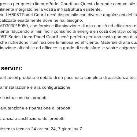
gresso per questo lineare
Padel Court
Luce
Questo lo rende compatibile 
lmente integrato nella vostra infrastruttura esistente.
serie LHB05T
Padel Court
Luce
è disponibile con diverse angolazioni del 
ocalizzata esattamente dove ne hai bisogno.
SMD3030/ 5050, che fornisce illuminazione di alta qualità ed efficienza e
iente riducendo al minimo il consumo di energia e i costi operativi comp
05T-Series Linear
Padel Court
Luce
è perfetto per una vasta gamma di ap
 che richiedono illuminazione luminosa ed efficiente.,Materiali di alta qua
minazione affidabile ed efficace in grado di soddisfare le vostre esigenze
servizi:
ourt
Luce
il prodotto è dotato di un pacchetto completo di assistenza tec
all'installazione e alla configurazione
e istruzione sui prodotti
manutenzione e riparazione di prodotti
garanzia e sostituzione dei prodotti
sistenza tecnica 24 ore su 24, 7 giorni su 7