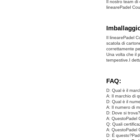
Il nostro team di 
lineare
Padel Cou
Imballaggio
Il lineare
Padel C
scatola di carton
correttamente pe
Una volta che il 
tempestive.I dett
FAQ:
D: Qual è il marc
A: Il marchio di 
D: Qual è il nume
A: Il numero di m
D: Dove si trova
A: Questo
Padel 
Q: Quali certifica
A: Questo
Padel 
D: È questo?
Pad