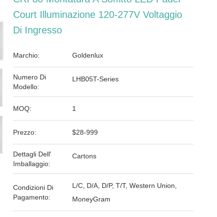
Court Illuminazione 120-277V Voltaggio
Di Ingresso
Marchio:
Goldenlux
Numero Di
LHB05T-Series
Modello:
MOQ:
1
Prezzo:
$28-999
Dettagli Dell'
Cartons
Imballaggio:
L/C, D/A, D/P, T/T, Western Union,
Condizioni Di
Pagamento:
MoneyGram