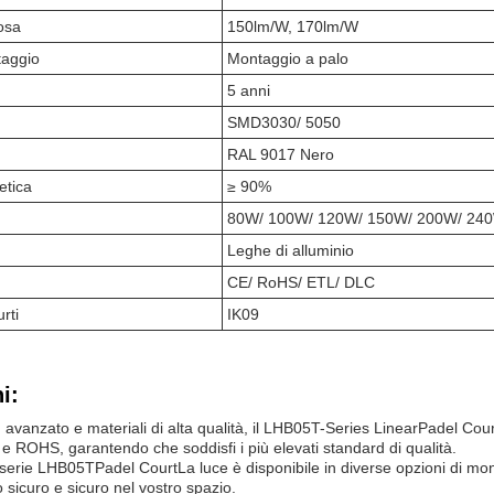
osa
150lm/W, 170lm/W
taggio
Montaggio a palo
5 anni
SMD3030/ 5050
RAL 9017 Nero
etica
≥ 90%
80W/ 100W/ 120W/ 150W/ 200W/ 24
Leghe di alluminio
CE/ RoHS/ ETL/ DLC
rti
IK09
i:
 avanzato e materiali di alta qualità, il LHB05T-Series Linear
Padel Cour
 e ROHS, garantendo che soddisfi i più elevati standard di qualità.
a serie LHB05T
Padel Court
La luce è disponibile in diverse opzioni di mo
o sicuro e sicuro nel vostro spazio.