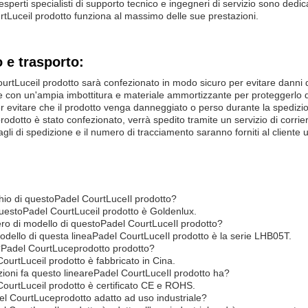
esperti specialisti di supporto tecnico e ingegneri di servizio sono dedicati
rt
Luce
il prodotto funziona al massimo delle sue prestazioni.
 e trasporto:
ourt
Luce
il prodotto sarà confezionato in modo sicuro per evitare danni 
e con un'ampia imbottitura e materiale ammortizzante per proteggerlo da 
r evitare che il prodotto venga danneggiato o perso durante la spedizi
prodotto è stato confezionato, verrà spedito tramite un servizio di corrier
agli di spedizione e il numero di tracciamento saranno forniti al cliente u
hio di questo
Padel Court
Luce
Il prodotto?
questo
Padel Court
Luce
il prodotto è Goldenlux.
ro di modello di questo
Padel Court
Luce
Il prodotto?
odello di questa linea
Padel Court
Luce
Il prodotto è la serie LHB05T.
?
Padel Court
Luce
prodotto prodotto?
Court
Luce
il prodotto è fabbricato in Cina.
zioni fa questo lineare
Padel Court
Luce
Il prodotto ha?
Court
Luce
il prodotto è certificato CE e ROHS.
el Court
Luce
prodotto adatto ad uso industriale?