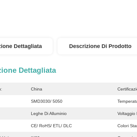
ione Dettagliata
Descrizione Di Prodotto
ione Dettagliata
n:
China
Certificaz
SMD3030/ 5050
Temperatu
Leghe Di Alluminio
Voltaggio 
CE/ RoHS/ ETL/ DLC
Colori St