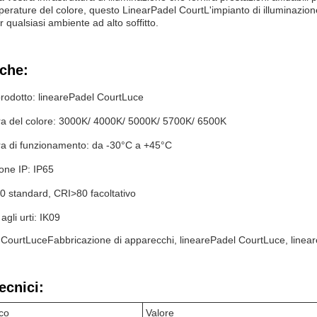
erature del colore, questo Linear
Padel Court
L'impianto di illuminazion
r qualsiasi ambiente ad alto soffitto.
iche:
odotto: lineare
Padel Court
Luce
a del colore: 3000K/ 4000K/ 5000K/ 5700K/ 6500K
a di funzionamento: da -30°C a +45°C
ione IP: IP65
0 standard, CRI>80 facoltativo
agli urti: IK09
 Court
Luce
Fabbricazione di apparecchi, lineare
Padel Court
Luce
, linea
ecnici:
co
Valore