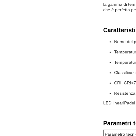
la gamma di temp
che è perfetta pe
Caratterist
Nome del pr
Temperatur
Temperatur
Classificaz
CRI: CRI>7
Resistenza 
LED lineari
Padel
Parametri t
Parametro tecni