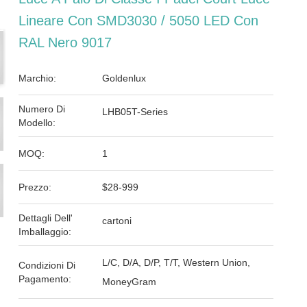
Lineare Con SMD3030 / 5050 LED Con
RAL Nero 9017
Marchio:
Goldenlux
Numero Di
LHB05T-Series
Modello:
MOQ:
1
Prezzo:
$28-999
Dettagli Dell'
cartoni
Imballaggio:
L/C, D/A, D/P, T/T, Western Union,
Condizioni Di
Pagamento:
MoneyGram