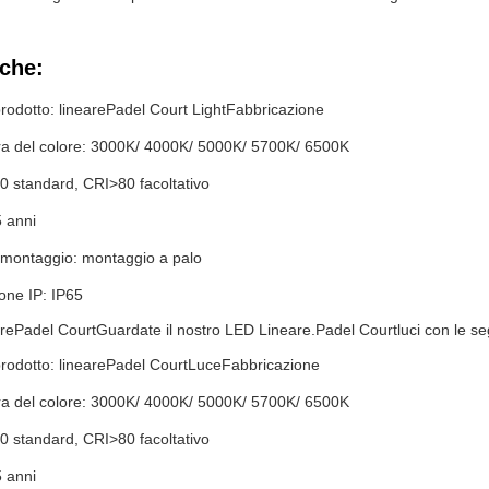
iche:
odotto: lineare
Padel Court Light
Fabbricazione
a del colore: 3000K/ 4000K/ 5000K/ 5700K/ 6500K
0 standard, CRI>80 facoltativo
5 anni
 montaggio: montaggio a palo
ione IP: IP65
re
Padel Court
Guardate il nostro LED Lineare.
Padel Court
luci con le se
odotto: lineare
Padel Court
Luce
Fabbricazione
a del colore: 3000K/ 4000K/ 5000K/ 5700K/ 6500K
0 standard, CRI>80 facoltativo
5 anni