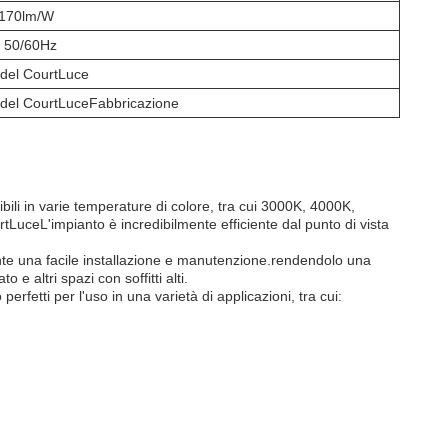
 170lm/W
 50/60Hz
del Court
Luce
del Court
Luce
Fabbricazione
bili in varie temperature di colore, tra cui 3000K, 4000K,
rt
Luce
L'impianto è incredibilmente efficiente dal punto di vista
nte una facile installazione e manutenzione.rendendolo una
e altri spazi con soffitti alti.
 perfetti per l'uso in una varietà di applicazioni, tra cui: