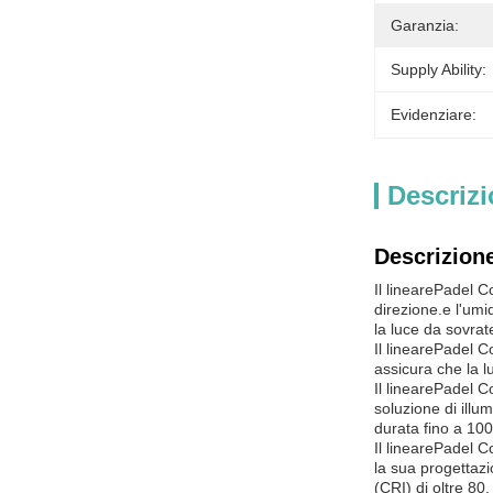
Garanzia:
Supply Ability:
Evidenziare:
Descrizi
Descrizione
Il lineare
Padel C
direzione.e l'um
la luce da sovrat
Il lineare
Padel C
assicura che la l
Il lineare
Padel C
soluzione di illu
durata fino a 100
Il lineare
Padel C
la sua progettazi
(CRI) di oltre 80,