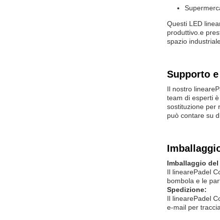
Supermercat
Questi LED linear
produttivo.e pres
spazio industriale
Supporto e 
Il nostro lineare
P
team di esperti è
sostituzione per 
può contare su di
Imballaggio
Imballaggio del
Il lineare
Padel C
bombola e le part
Spedizione:
Il lineare
Padel C
e-mail per traccia