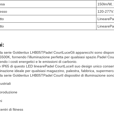
osa
150lm/W,
resso
120-277V.
tto
Lineare
Pa
tto
Lineare
Pa
i:
ella serie Goldenlux LHB05T
Padel Court
Luce
Gli apparecchi sono disponi
500K, fornendo l'illuminazione perfetta per qualsiasi spazio.
Padel Cou
endo i costi energetici e le emissioni di carbonio.
e IP65 di questo LED lineare
Padel Court
Luce
Il suo design unico conse
inazione ideale per qualsiasi magazzino, palestra, fabbrica, supermercato 
ella serie Goldenlux LHB05T
Padel Court
I dispositivi di illuminazione sono
ustriali
 produzione
ni
entri di fitness