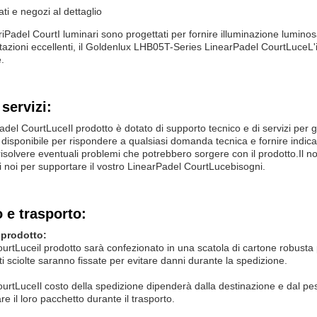
i e negozi al dettaglio
i
Padel Court
I luminari sono progettati per fornire illuminazione lumin
tazioni eccellenti, il Goldenlux LHB05T-Series Linear
Padel Court
Luce
L'
.
servizi:
adel Court
Luce
Il prodotto è dotato di supporto tecnico e di servizi per g
 disponibile per rispondere a qualsiasi domanda tecnica e fornire indicazi
risolvere eventuali problemi che potrebbero sorgere con il prodotto.Il nos
 noi per supportare il vostro Linear
Padel Court
Luce
bisogni.
 e trasporto:
 prodotto:
ourt
Luce
il prodotto sarà confezionato in una scatola di cartone robusta 
i sciolte saranno fissate per evitare danni durante la spedizione.
ourt
Luce
Il costo della spedizione dipenderà dalla destinazione e dal pe
re il loro pacchetto durante il trasporto.