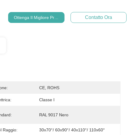
Contatto Ora
Ottenga Il Migliore Prezzo
ione:
CE, ROHS
ttrica:
Classe I
andard:
RAL 9017 Nero
l Raggio:
30x70°/ 60x90°/ 40x110°/ 110x60°