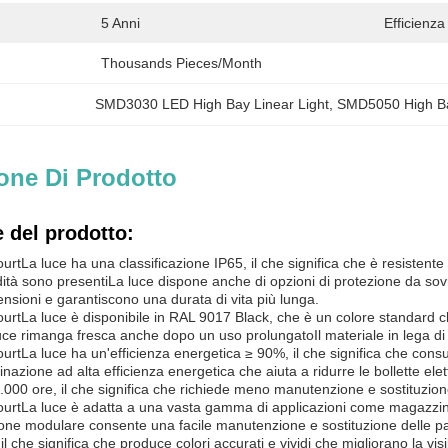
5 Anni
Efficienza
Thousands Pieces/Month
SMD3030 LED High Bay Linear Light
, 
SMD5050 High Ba
one Di Prodotto
 del prodotto:
ourt
La luce ha una classificazione IP65, il che significa che è resistente
idità sono presentiLa luce dispone anche di opzioni di protezione da so
ensioni e garantiscono una durata di vita più lunga.
ourt
La luce è disponibile in RAL 9017 Black, che è un colore standard ch
uce rimanga fresca anche dopo un uso prolungatoIl materiale in lega di a
ourt
La luce ha un'efficienza energetica ≥ 90%, il che significa che c
minazione ad alta efficienza energetica che aiuta a ridurre le bollette e
.000 ore, il che significa che richiede meno manutenzione e sostituzion
ourt
La luce è adatta a una vasta gamma di applicazioni come magazzini, 
one modulare consente una facile manutenzione e sostituzione delle par
 il che significa che produce colori accurati e vividi che migliorano la visi