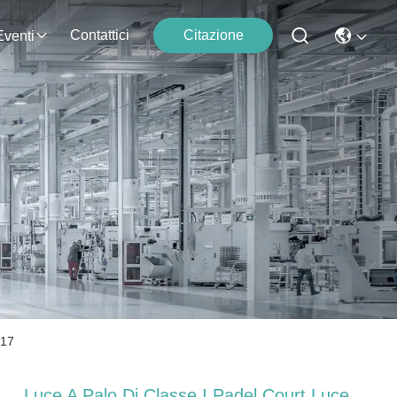
Contattici
Citazione
Eventi
017
Luce A Palo Di Classe I Padel Court Luce