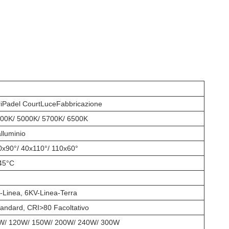
i
Padel Court
Luce
Fabbricazione
00K/ 5000K/ 5700K/ 6500K
lluminio
0x90°/ 40x110°/ 110x60°
45°C
-Linea, 6KV-Linea-Terra
andard, CRI>80 Facoltativo
W/ 120W/ 150W/ 200W/ 240W/ 300W