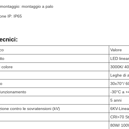
 montaggio: montaggio a palo
ione IP: IP65
ecnici:
co
Valore
tto
LED linear
 colore
3000K/ 40
Leghe di a
io
30x70°/ 6
 funzionamento
-30°C a +
5 anni
zione contro le sovratensioni (kV)
6KV-Linea
CRI>70 St
80W/ 100