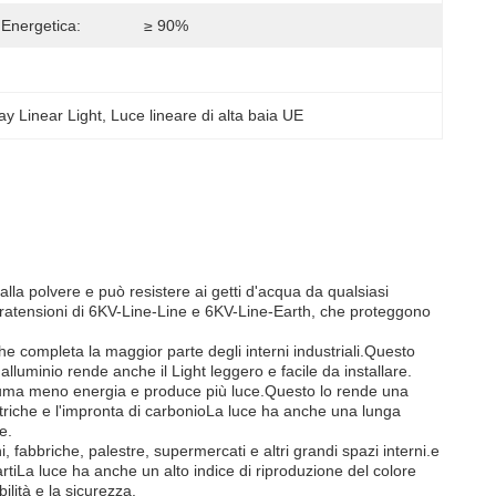
 Energetica:
≥ 90%
y Linear Light
, 
Luce lineare di alta baia UE
 alla polvere e può resistere ai getti d'acqua da qualsiasi
vratensioni di 6KV-Line-Line e 6KV-Line-Earth, che proteggono
e completa la maggior parte degli interni industriali.Questo
lluminio rende anche il Light leggero e facile da installare.
onsuma meno energia e produce più luce.Questo lo rende una
lettriche e l'impronta di carbonioLa luce ha anche una lunga
e.
fabbriche, palestre, supermercati e altri grandi spazi interni.e
tiLa luce ha anche un alto indice di riproduzione del colore
bilità e la sicurezza.