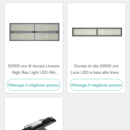
industriale
50000 ore di durata Lineare
Durata di vita 50000 ore
High Bay Light LED Alto
Luce LED a baia alta lineare
flusso luminoso Oltre 15
Classe II UE Classe elettrica
Ottenga il migliore prezzo
Adatto per applicazioni di
Ottenga il migliore prezzo
Perfetta per magazzini e
illuminazione commerciale
grandi aree interne