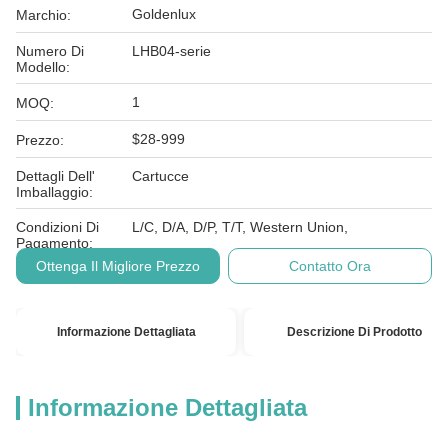
Goldenlux
Marchio:
Numero Di
LHB04-serie
Modello:
1
MOQ:
$28-999
Prezzo:
Dettagli Dell'
Cartucce
Imballaggio:
Condizioni Di
L/C, D/A, D/P, T/T, Western Union,
Pagamento:
Ottenga Il Migliore Prezzo
Contatto Ora
Informazione Dettagliata
Descrizione Di Prodotto
Informazione Dettagliata