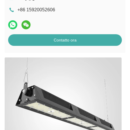
+86 15920052606
Contatto ora