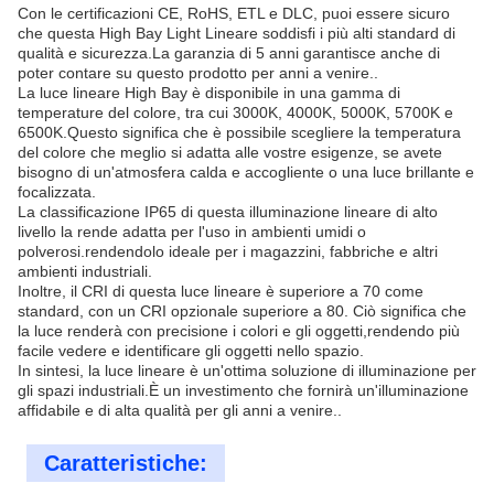
Con le certificazioni CE, RoHS, ETL e DLC, puoi essere sicuro
che questa High Bay Light Lineare soddisfi i più alti standard di
qualità e sicurezza.La garanzia di 5 anni garantisce anche di
poter contare su questo prodotto per anni a venire..
La luce lineare High Bay è disponibile in una gamma di
temperature del colore, tra cui 3000K, 4000K, 5000K, 5700K e
6500K.Questo significa che è possibile scegliere la temperatura
del colore che meglio si adatta alle vostre esigenze, se avete
bisogno di un'atmosfera calda e accogliente o una luce brillante e
focalizzata.
La classificazione IP65 di questa illuminazione lineare di alto
livello la rende adatta per l'uso in ambienti umidi o
polverosi.rendendolo ideale per i magazzini, fabbriche e altri
ambienti industriali.
Inoltre, il CRI di questa luce lineare è superiore a 70 come
standard, con un CRI opzionale superiore a 80. Ciò significa che
la luce renderà con precisione i colori e gli oggetti,rendendo più
facile vedere e identificare gli oggetti nello spazio.
In sintesi, la luce lineare è un'ottima soluzione di illuminazione per
gli spazi industriali.È un investimento che fornirà un'illuminazione
affidabile e di alta qualità per gli anni a venire..
Caratteristiche: