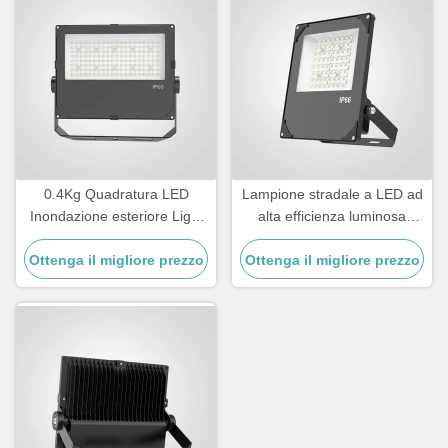
0.4Kg Quadratura LED
Lampione stradale a LED ad
Inondazione esteriore Light
alta efficienza luminosa
Heavy Duty Outdoor Lighting
superiore a 110lmW
Progettato per l'illuminazione
Ottenga il migliore prezzo
Ottenga il migliore prezzo
Tolleranza alla temperatura
di sicurezza e luoghi di
da -20°C a 45°C
eventi all'aperto
Illuminazione per strade e
aree esterne