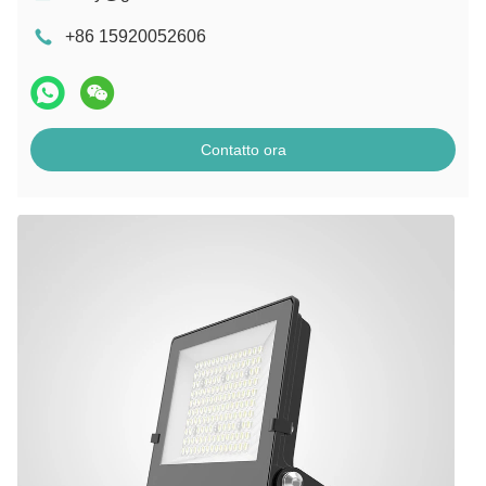
+86 15920052606
Contatto ora