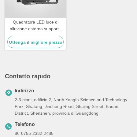
Quadratura LED luce di
alluvione esterna supporto
gamma di temperatura
Ottenga il migliore prezzo
Negativo 20 °C a 45 °C
prestazioni e ampia area di
illuminazione
Contatto rapido
Indirizzo
2-3 piani, edificio 2, North Yongfa Science and Technology
Park, Shatang, Jincheng Road, Shajing Street, Baoan
District, Shenzhen, provincia di Guangdong
Telefono
86-0755-2332-2485