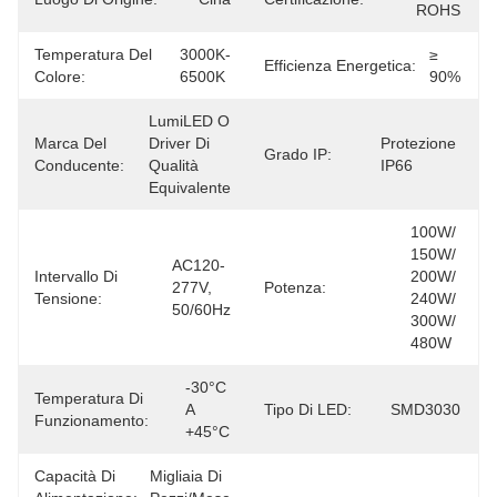
ROHS
Temperatura Del
3000K-
≥ 
Efficienza Energetica:
Colore:
6500K
90%
LumiLED O 
Marca Del
Driver Di 
Protezione 
Grado IP:
Conducente:
Qualità 
IP66
Equivalente
100W/ 
150W/ 
AC120-
Intervallo Di
200W/ 
277V, 
Potenza:
Tensione:
240W/ 
50/60Hz
300W/ 
480W
-30°C 
Temperatura Di
A 
Tipo Di LED:
SMD3030
Funzionamento:
+45°C
Capacità Di
Migliaia Di 