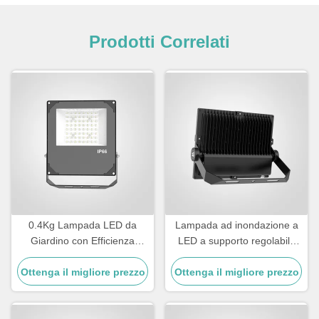
Prodotti Correlati
0.4Kg Lampada LED da
Lampada ad inondazione a
Giardino con Efficienza
LED a supporto regolabile
Luminosa Superiore a
con sorgente luminosa SMD
Ottenga il migliore prezzo
110lmW Progettata per
Ottenga il migliore prezzo
LED ed efficienza luminosa
Decorazioni Esterne e
100110LMW Adatta ad
Illuminazione di Percorsi
applicazioni commerciali