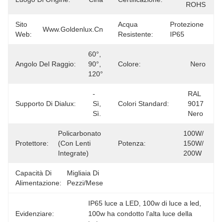
ROHS
Sito
Acqua
Protezione 
Www.goldenlux.cn
Web:
Resistente:
IP65
60°, 
Angolo Del Raggio:
90°, 
Colore:
Nero
120°
- 
RAL 
Supporto Di Dialux:
Sì, 
Colori Standard:
9017 
Sì.
Nero
Policarbonato 
100W/ 
Protettore:
(con Lenti 
Potenza:
150W/ 
Integrate)
200W
Capacità Di
Migliaia Di 
Alimentazione:
Pezzi/mese
IP65 luce a LED
, 
100w di luce a led
, 
Evidenziare:
100w ha condotto l'alta luce della 