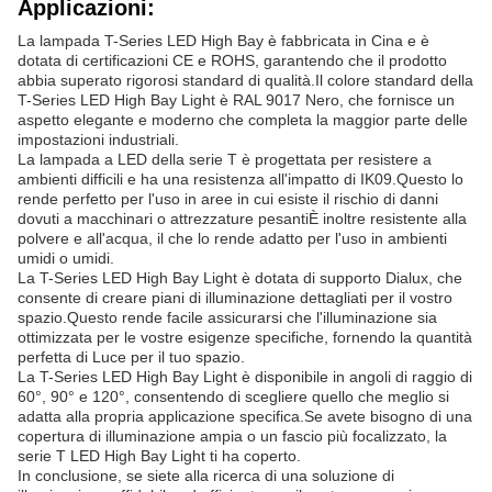
Applicazioni:
La lampada T-Series LED High Bay è fabbricata in Cina e è
dotata di certificazioni CE e ROHS, garantendo che il prodotto
abbia superato rigorosi standard di qualità.Il colore standard della
T-Series LED High Bay Light è RAL 9017 Nero, che fornisce un
aspetto elegante e moderno che completa la maggior parte delle
impostazioni industriali.
La lampada a LED della serie T è progettata per resistere a
ambienti difficili e ha una resistenza all'impatto di IK09.Questo lo
rende perfetto per l'uso in aree in cui esiste il rischio di danni
dovuti a macchinari o attrezzature pesantiÈ inoltre resistente alla
polvere e all'acqua, il che lo rende adatto per l'uso in ambienti
umidi o umidi.
La T-Series LED High Bay Light è dotata di supporto Dialux, che
consente di creare piani di illuminazione dettagliati per il vostro
spazio.Questo rende facile assicurarsi che l'illuminazione sia
ottimizzata per le vostre esigenze specifiche, fornendo la quantità
perfetta di Luce per il tuo spazio.
La T-Series LED High Bay Light è disponibile in angoli di raggio di
60°, 90° e 120°, consentendo di scegliere quello che meglio si
adatta alla propria applicazione specifica.Se avete bisogno di una
copertura di illuminazione ampia o un fascio più focalizzato, la
serie T LED High Bay Light ti ha coperto.
In conclusione, se siete alla ricerca di una soluzione di