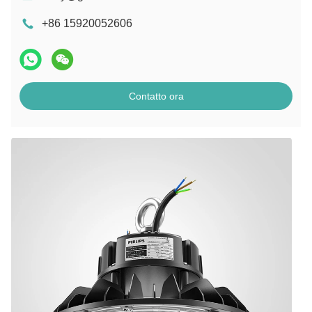
+86 15920052606
Contatto ora