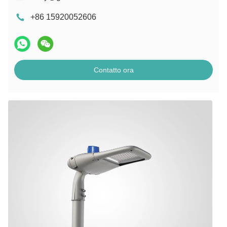
+86 15920052606
Contatto ora