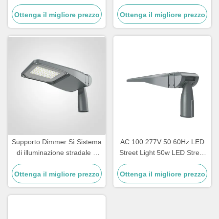
Ideal for Street Road
Long Lasting Outdoor
Ottenga il migliore prezzo
Lighting and Commercial
Lighting Ideal for City Streets
Ottenga il migliore prezzo
Outdoor Spaces
and Public Areas
Supporto Dimmer Sì Sistema
AC 100 277V 50 60Hz LED
di illuminazione stradale a
Street Light 50w LED Street
LED 50w Lampione stradale
Light Offre 150LPW
Ottenga il migliore prezzo
a LED con facile
Ottenga il migliore prezzo
Efficienza Perfetta per
installazione e manutenzione
l'illuminazione urbana