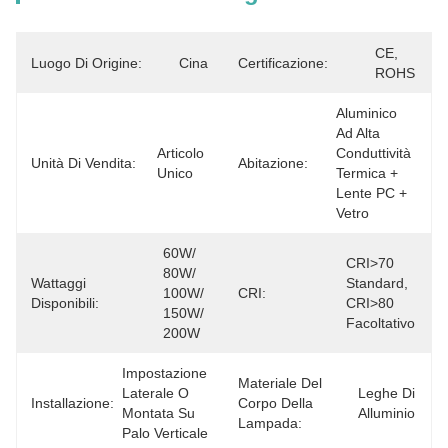
CE, 
Luogo Di Origine:
Cina
Certificazione:
ROHS
Aluminico 
Ad Alta 
Articolo 
Conduttività 
Unità Di Vendita:
Abitazione:
Unico
Termica + 
Lente PC + 
Vetro
60W/ 
CRI>70 
80W/ 
Wattaggi
Standard, 
100W/ 
CRI:
Disponibili:
CRI>80 
150W/ 
Facoltativo
200W
Impostazione 
Materiale Del
Laterale O 
Leghe Di 
Installazione:
Corpo Della
Montata Su 
Alluminio
Lampada:
Palo Verticale