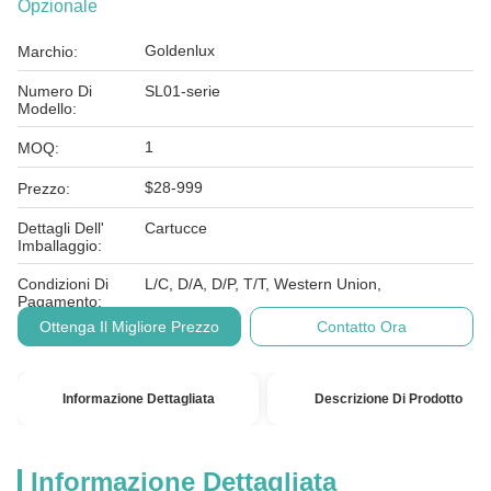
Opzionale
Goldenlux
Marchio:
Numero Di
SL01-serie
Modello:
1
MOQ:
$28-999
Prezzo:
Dettagli Dell'
Cartucce
Imballaggio:
Condizioni Di
L/C, D/A, D/P, T/T, Western Union,
Pagamento:
Ottenga Il Migliore Prezzo
Contatto Ora
Informazione Dettagliata
Descrizione Di Prodotto
Informazione Dettagliata