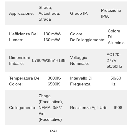
Strada, 
Protezione 
Applicazione:
Autostrada, 
Grado IP:
IP66
Strada
Colore 
L'efficienza Del
130lm/W-
Colore
Di 
Lumen:
160lm/W
Dell'alloggiamento:
Alluminio
AC120-
Dimensioni
Voltaggio
L780*W385*H188mm
277V 
Imballo:
Nominale:
50/60Hz
Temperatura Del
3000K-
Intervallo Di
50/60 
Colore:
6500K
Frequenza:
Hz
Zhaga 
(facoltativo), 
Collegamento:
NEMA, 3/5/7-
Resistenza Agli Urti:
IK08
Pin 
(facoltativo)
RAL 