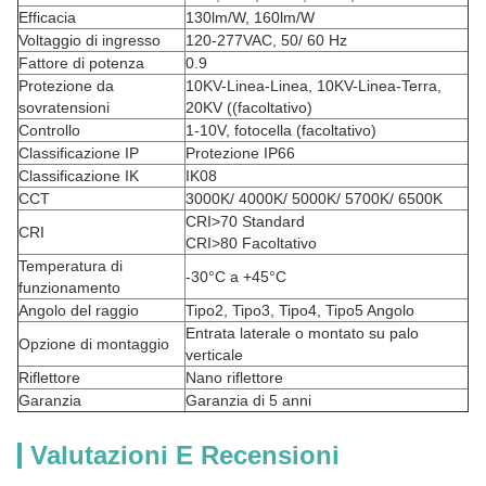
Efficacia
130lm/W, 160lm/W
Voltaggio di ingresso
120-277VAC, 50/ 60 Hz
Fattore di potenza
0.9
Protezione da
10KV-Linea-Linea, 10KV-Linea-Terra,
sovratensioni
20KV ((facoltativo)
Controllo
1-10V, fotocella (facoltativo)
Classificazione IP
Protezione IP66
Classificazione IK
IK08
CCT
3000K/ 4000K/ 5000K/ 5700K/ 6500K
CRI>70 Standard
CRI
CRI>80 Facoltativo
Temperatura di
-30°C a +45°C
funzionamento
Angolo del raggio
Tipo2, Tipo3, Tipo4, Tipo5 Angolo
Entrata laterale o montato su palo
Opzione di montaggio
verticale
Riflettore
Nano riflettore
Garanzia
Garanzia di 5 anni
Valutazioni E Recensioni