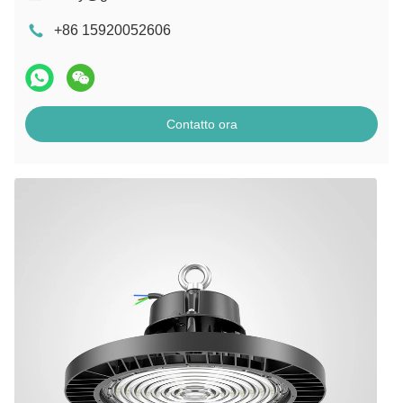
+86 15920052606
Contatto ora