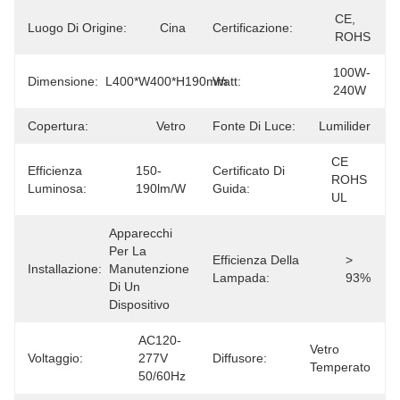
CE, 
Luogo Di Origine:
Cina
Certificazione:
ROHS
100W-
Dimensione:
L400*W400*H190mm
Watt:
240W
Copertura:
Vetro
Fonte Di Luce:
Lumilider
CE 
Efficienza
150-
Certificato Di
ROHS 
Luminosa:
190lm/w
Guida:
UL
Apparecchi 
Per La 
Efficienza Della
> 
Installazione:
Manutenzione 
Lampada:
93%
Di Un 
Dispositivo
AC120-
Vetro 
Voltaggio:
277V 
Diffusore:
Temperato
50/60Hz