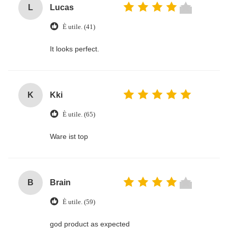
L
Lucas
È utile. (41)
It looks perfect.
K
Kki
È utile. (65)
Ware ist top
B
Brain
È utile. (59)
god product as expected