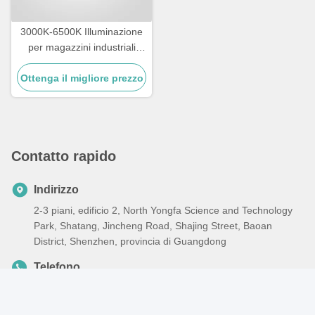
3000K-6500K Illuminazione
per magazzini industriali
IK09 Rating LED High Bay
Ottenga il migliore prezzo
Lighting
Contatto rapido
Indirizzo
2-3 piani, edificio 2, North Yongfa Science and Technology
Park, Shatang, Jincheng Road, Shajing Street, Baoan
District, Shenzhen, provincia di Guangdong
Telefono
86-0755-2332-2485
Email