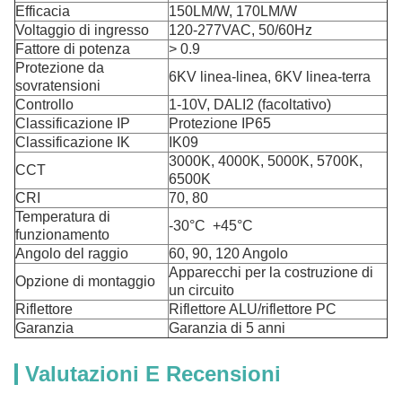
Efficacia
150LM/W, 170LM/W
Voltaggio di ingresso
120-277VAC, 50/60Hz
Fattore di potenza
> 0.9
Protezione da
6KV linea-linea, 6KV linea-terra
sovratensioni
Controllo
1-10V, DALI2 (facoltativo)
Classificazione IP
Protezione IP65
Classificazione IK
IK09
3000K, 4000K, 5000K, 5700K,
CCT
6500K
CRI
70, 80
Temperatura di
-30°C ️ +45°C
funzionamento
Angolo del raggio
60, 90, 120 Angolo
Apparecchi per la costruzione di
Opzione di montaggio
un circuito
Riflettore
Riflettore ALU/riflettore PC
Garanzia
Garanzia di 5 anni
Valutazioni E Recensioni