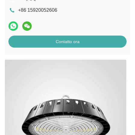
+86 15920052606
Contatto ora