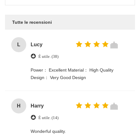
Tutte le recensioni
L
Lucy
È utile. (38)
Power： Excellent Material： High Quality
Design： Very Good Design
H
Harry
È utile. (14)
Wonderful quality.