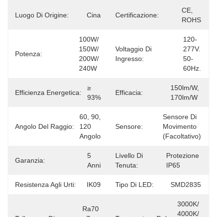
CE, 
Luogo Di Origine:
Cina
Certificazione:
ROHS
100W/ 
120-
150W/ 
Voltaggio Di
277V. 
Potenza:
200W/ 
Ingresso:
50-
240W
60Hz.
≥ 
150lm/w, 
Efficienza Energetica:
Efficacia:
93%
170lm/w
60, 90, 
Sensore Di 
Angolo Del Raggio:
120 
Sensore:
Movimento 
Angolo
(facoltativo)
5 
Livello Di
Protezione 
Garanzia:
Anni
Tenuta:
IP65
Resistenza Agli Urti:
IK09
Tipo Di LED:
SMD2835
3000K/ 
Ra70 
4000K/ 