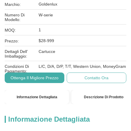
Goldenlux
Marchio:
Numero Di
W-serie
Modello:
1
MOQ:
$28-999
Prezzo:
Dettagli Dell'
Cartucce
Imballaggio:
Condizioni Di
L/C, D/A, D/P, T/T, Western Union, MoneyGram
Pagamento:
Ottenga Il Migliore Prezzo
Contatto Ora
Informazione Dettagliata
Descrizione Di Prodotto
Informazione Dettagliata