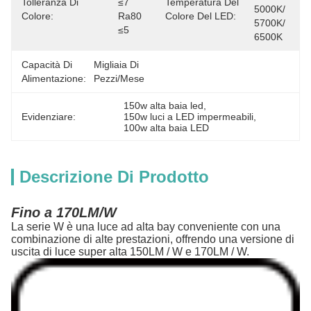
Tolleranza Di
≤7 
Temperatura Del
5000K/ 
Colore:
Ra80 
Colore Del LED:
5700K/ 
≤5
6500K
Capacità Di
Migliaia Di 
Alimentazione:
Pezzi/mese
150w alta baia led
, 
Evidenziare:
150w luci a LED impermeabili
, 
100w alta baia LED
Descrizione Di Prodotto
Fino a 170LM/W
La serie W è una luce ad alta bay conveniente con una
combinazione di alte prestazioni, offrendo una versione di
uscita di luce super alta 150LM / W e 170LM / W.